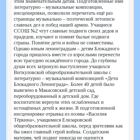
этим знаменательным датам. Подготовленные ими
литературно – музыкальные композиции,
инсценировки, позволили перечитать ещё раз
страницы музыкально – поэтической летописи
славных дел и побед нашей армии. Учащиеся
ССОШ №2 чтут славные подвиги своих дедов и
прадедов, изучают и помнят былые подвиги
страны. Понятие дети и война не совместимы.
Однако юным ленинградцам – детям Блокадного
города пришлось вместе со взрослыми перенести
всю трагедию осаждённого города. До глубины
души всех затронуло выступление учащихся
Виткуловской общеобразовательной школы с
литературно – музыкальной композицией «Дети
Блокадного Ленинграда». Более 40 детей было
вывезено в Макасовский детский сад,
переоборудованный в детский дом. Где
воспитатели вернули этих ослабленных и
истощённых детей к жизни. В подготовленной
инсценировке отрывка из поэмы «Василия
Тёркина», учащимися Елизаровской
общеобразовательной школы, перед зрителями как
бы ожил главный герой войны. Солдатским
матерям, чей подвиг никогда не оценится