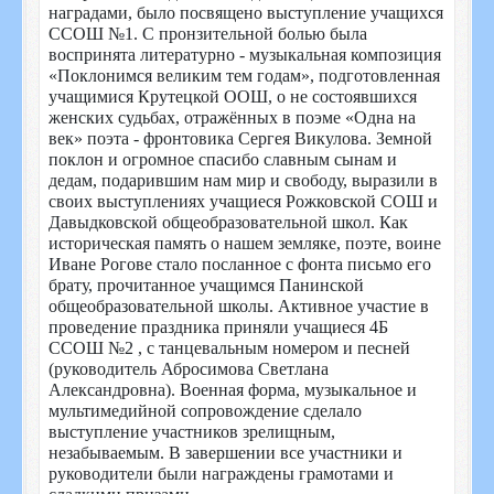
наградами, было посвящено выступление учащихся
ССОШ №1. С пронзительной болью была
воспринята литературно - музыкальная композиция
«Поклонимся великим тем годам», подготовленная
учащимися Крутецкой ООШ, о не состоявшихся
женских судьбах, отражённых в поэме «Одна на
век» поэта - фронтовика Сергея Викулова. Земной
поклон и огромное спасибо славным сынам и
дедам, подарившим нам мир и свободу, выразили в
своих выступлениях учащиеся Рожковской СОШ и
Давыдковской общеобразовательной школ. Как
историческая память о нашем земляке, поэте, воине
Иване Рогове стало посланное с фонта письмо его
брату, прочитанное учащимся Панинской
общеобразовательной школы. Активное участие в
проведение праздника приняли учащиеся 4Б
ССОШ №2 , с танцевальным номером и песней
(руководитель Абросимова Светлана
Александровна). Военная форма, музыкальное и
мультимедийной сопровождение сделало
выступление участников зрелищным,
незабываемым. В завершении все участники и
руководители были награждены грамотами и