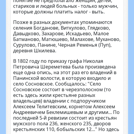
понятие не предполагало женщин, детей,
стариков и людей больных - только мужчин,
которые должны платить налог - выть.
Позже в разных документах упо­минаются
селения Богданове, Виткулово, Глядково,
Давыдково, Захаро­ве, Искадьево, Малое
Батманово, Матюшево, Малахове, Муханово,
Сурулово, Панине, Черная Ременья (Пуп),
деревня Шкилева.
В 1802 году по приказу графа Ни­колая
Петровича Шереметева была произведена
еще одна опись, на этот раз его владений в
Панинской во­лости, в которую входило и
село Сосновское. Сообщалось: "Село
Сосновское состоит в черезполосном (то
есть здесь жили крестьяне разных
владельцев) владении с подпоручиком
Алексеем Телитевским, корнетом Алексеем
Андрее­вичем Беклемишевым и другими... По
последней 5-й ревизии состоит из крестьян
мужского пола 236, женского 235, дворов
крестьянских 110, бобыльских 12..." Но здесь