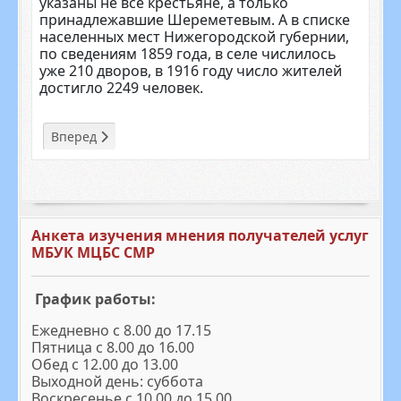
ука­заны не все крестьяне, а только
принадлежавшие Шереметевым. А в списке
населенных мест Нижего­родской губернии,
по сведениям 1859 года, в селе числилось
уже 210 дворов, в 1916 году число жителей
достигло 2249 человек.
Следующий: История герба Сосновского муниципально
Вперед
Анкета изучения мнения получателей услуг
МБУК МЦБС СМР
График работы:
Ежедневно с 8.00 до 17.15
Пятница с 8.00 до 16.00
Обед с 12.00 до 13.00
Выходной день: суббота
Воскресенье с 10.00 до 15.00