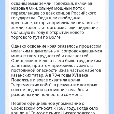
осваиваемые земли Повол­жья, включая
низовья Оки, хлынул мощный поток
переселенцев со всех концов Российского
государства. Сюда шли свободные
крестьяне, которых привлекали незанятые
земли, холопы и торговые люди, ви­девшие
большую выгоду в открытии нового
торгового пути по Волге.
Однако освоение края оказалось процессом
нелегким и длительным, сопровождавшимся
множеством трудностей и опасностей.
Очищение земель от леса было трудоемким
за­нятием, при этом приходилось жить в
постоянной опасности из-за частых набегов
казанских татар. А в 70-е годы XVI века
Поволжье и вовсе охватила волна
"черемисских войн", в резуль­тате которых
совсем недавно возник­шие села были
разорены или полно­стью сожжены.
Первое официальное упомина­ние о
Сосновском относят к 1588 году, когда село
вошло в "Список с книги Нижегородского