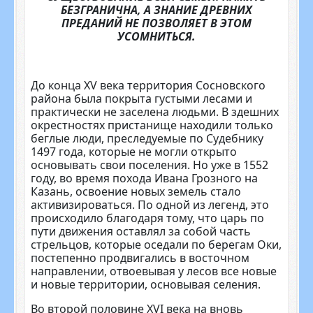
БЕЗГРАНИЧНА, А ЗНАНИЕ ДРЕВНИХ
ПРЕДАНИЙ НЕ ПОЗВОЛЯЕТ В ЭТОМ
УСОМНИТЬСЯ.
До конца XV века территория Сосновского
района была покрыта гу­стыми лесами и
практически не за­селена людьми. В здешних
окрест­ностях пристанище находили толь­ко
беглые люди, преследуемые по Судебнику
1497 года, которые не могли открыто
основывать свои по­селения. Но уже в 1552
году, во вре­мя похода Ивана Грозного на
Казань, освоение новых земель стало
активизироваться. По одной из ле­генд, это
происходило благодаря тому, что царь по
пути движения ос­тавлял за собой часть
стрельцов, ко­торые оседали по берегам Оки,
по­степенно продвигались в восточном
направлении, отвоевывая у лесов все новые
и новые территории, ос­новывая селения.
Во второй половине XVI века на вновь