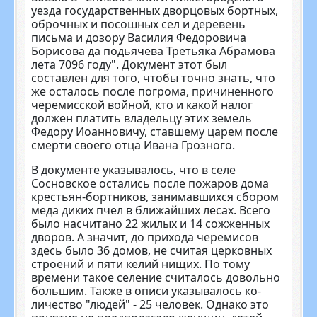
уезда госу­дарственных дворцовых бортных,
оброчных и посошных сел и дере­вень
письма и дозору Василия Фе­доровича
Борисова да подьячева Третьяка Абрамова
лета 7096 году". Документ этот был
составлен для того, чтобы точно знать, что
же ос­талось после погрома, причиненно­го
черемисской войной, кто и ка­кой налог
должен платить владель­цу этих земель
Федору Иоанновичу, ставшему царем после
смерти свое­го отца Ивана Грозного.
В документе указывалось, что в селе
Сосновское остались после по­жаров дома
крестьян-бортников, занимавшихся сбором
меда диких пчел в ближайших лесах. Всего
было насчитано 22 жилых и 14 сожженных
дворов. А значит, до прихода чере­мисов
здесь было 36 домов, не счи­тая церковных
строений и пяти ке­лий нищих. По тому
времени такое селение считалось довольно
боль­шим. Также в описи указывалось ко­
личество "людей" - 25 человек. Од­нако это