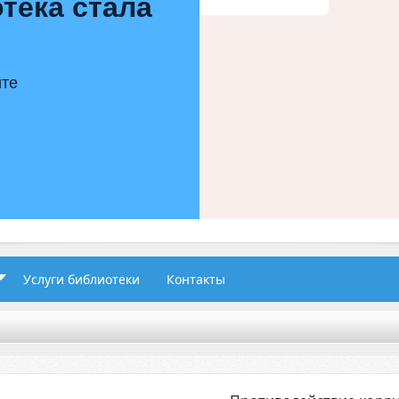
тека стала
ите
Услуги библиотеки
Контакты