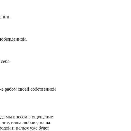
анин.
епобежденной.
 себя.
же рабом своей собственной
когда мы внесем в ощущение
ояние, наша любовь, наша
родой и нельзя уже будет