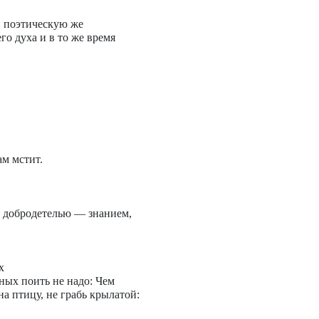
, поэтическую же
его духа и в то же время
ам мстит.
й добродетелью — знанием,
х
ных поить не надо: Чем
а птицу, не грабь крылатой: