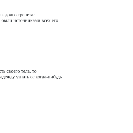
ак долго трепетал
е были источниками всех его
ть своего тела, то
дежду узнать ее когда-нибудь