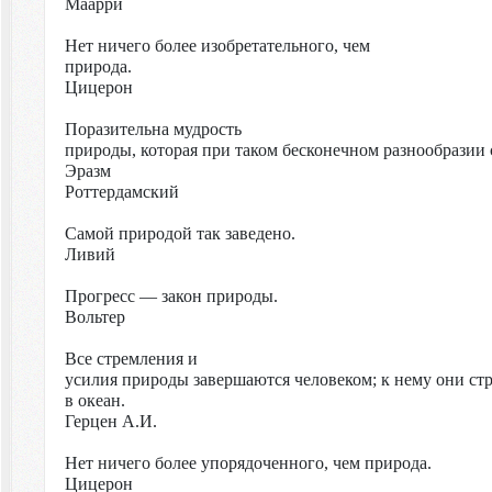
Маарри
Нет ничего более изобретательного, чем
природа.
Цицерон
Поразительна мудрость
природы, которая при таком бесконечном разнообразии 
Эразм
Роттердамский
Самой природой так заведено.
Ливий
Прогресс — закон природы.
Вольтер
Все стремления и
усилия природы завершаются человеком; к нему они стре
в океан.
Герцен
А.И.
Нет ничего более упорядоченного, чем природа.
Цицерон