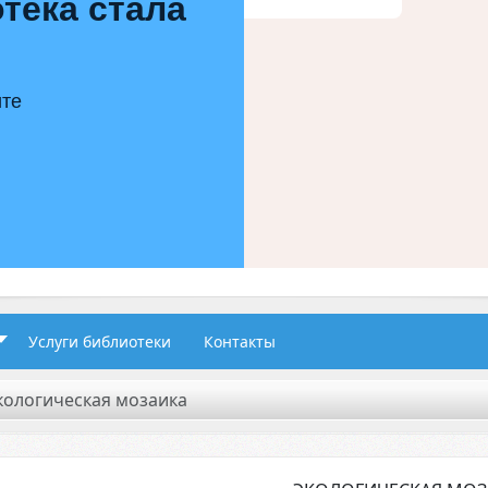
тека стала
ите
Услуги библиотеки
Контакты
кологическая мозаика