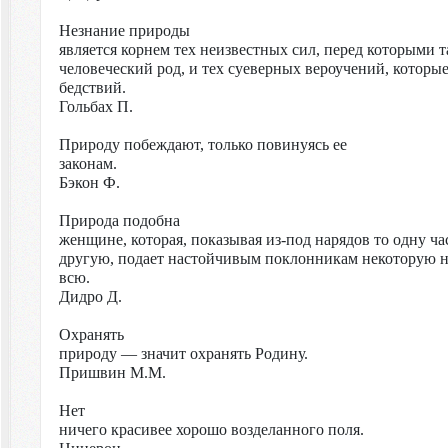
Незнание природы
является корнем тех неизвестных сил, перед которыми т
человеческий род, и тех суеверных вероучений, которы
бедствий.
Гольбах
П.
Природу побеждают, только повинуясь ее
законам.
Бэкон Ф.
Природа подобна
женщине, которая, показывая из-под нарядов то одну час
другую, подает настойчивым поклонникам некоторую на
всю.
Дидро
Д.
Охранять
природу — значит охранять Родину.
Пришвин
М.М.
Нет
ничего красивее хорошо возделанного поля.