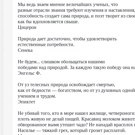
Мы ведь знаем мнение величайших ученых, что
разные отрасли знания требуют изучения и наставления
способность создает сама природа, и поэт творит из сво
как бы вдохновляется свыше.
Цицерон
Природа дает достаточно, чтобы удовлетворить
естественные потребности.
Сенека
Не будем... слишком обольщаться нашими
победами над природой. За каждую такую победу она н
Энгельс Ф.
От уз телесных природа освобождает смертью,
как от бедности — богатством, но от уз духовных одно
учением и трудом.
Эпиктет
Не убивай того, кто в море нашел жилище, четвероноги
плоть живую не делай пищей. Красавиц молоком живот
обворованное вымя утешит чадо? Не нападай врасплох н
Насилье — тяжкий грех, который грозит расплатой.