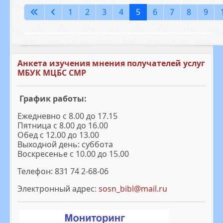
Страница 5 из 214
1
2
3
4
5
6
7
8
9
Анкета изучения мнения получателей услуг
МБУК МЦБС СМР
График работы:
Ежедневно с 8.00 до 17.15
Пятница с 8.00 до 16.00
Обед с 12.00 до 13.00
Выходной день: суббота
Воскресенье с 10.00 до 15.00
Телефон: 831 74 2-68-06
Электронный адрес:
sosn_bibl@mail.ru